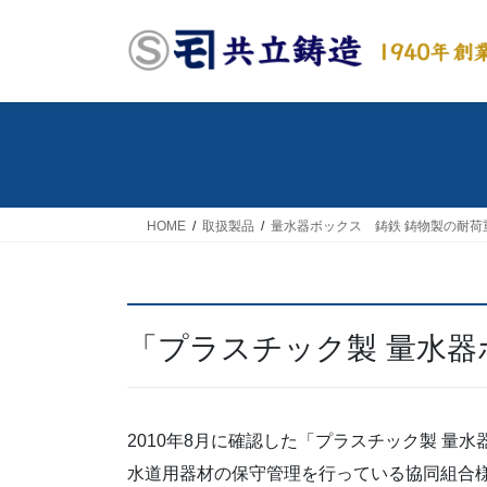
コ
ナ
ン
ビ
テ
ゲ
ン
ー
ツ
シ
へ
ョ
ス
ン
キ
に
ッ
移
HOME
取扱製品
量水器ボックス 鋳鉄 鋳物製の耐荷
プ
動
「プラスチック製 量水
2010年8月に確認した「プラスチック製 量
水道用器材の保守管理を行っている協同組合